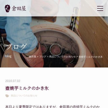
ブログ
blog
倉田屋
>
ブログ
>
商品についてのお知らせ
>
壺焼芋ミルクのかき氷
2016.07.02
壺焼芋ミルクのかき氷
商品についてのお知らせ
本日より夏季限定ではありますが、倉田屋の壺焼芋ミルクのか