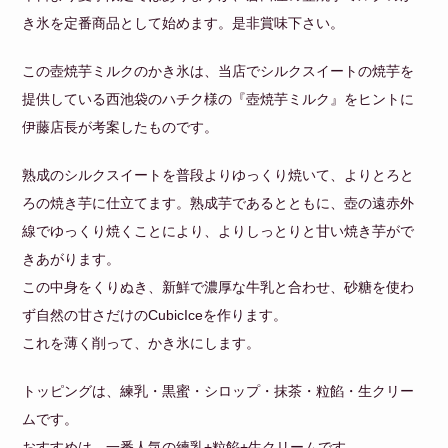
き氷を定番商品として始めます。是非賞味下さい。
この壺焼芋ミルクのかき氷は、当店でシルクスイートの焼芋を
提供している西池袋のハチク様の『壺焼芋ミルク』をヒントに
伊藤店長が考案したものです。
熟成のシルクスイートを普段よりゆっくり焼いて、よりとろと
ろの焼き芋に仕立てます。熟成芋であるとともに、壺の遠赤外
線でゆっくり焼くことにより、よりしっとりと甘い焼き芋がで
きあがります。
この中身をくりぬき、新鮮で濃厚な牛乳と合わせ、砂糖を使わ
ず自然の甘さだけのCubicIceを作ります。
これを薄く削って、かき氷にします。
トッピングは、練乳・黒蜜・シロップ・抹茶・粒餡・生クリー
ムです。
おすすめは、一番人気の練乳+粒餡+生クリームです。