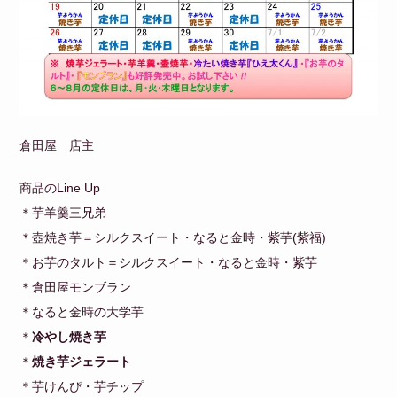
倉田屋 店主
商品のLine Up
＊芋羊羹三兄弟
＊壺焼き芋＝シルクスイート・なると金時・紫芋(紫福)
＊お芋のタルト＝シルクスイート・なると金時・紫芋
＊倉田屋モンブラン
＊なると金時の大学芋
＊
冷やし焼き芋
＊
焼き芋ジェラート
＊芋けんぴ・芋チップ