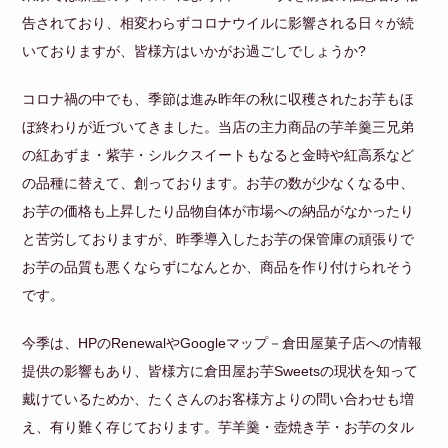
告されており、相変わらずコロナウイルに影響される日々が続
いておりますが、皆様方はいかがお過ごしでしょうか?
コロナ禍の中でも、季節は進み昨年の秋に収穫されたお芋もほ
ぼ終わりが近づいてきました。当店の主力商品の芋羊羹三兄弟
の紅あずま・紫芋・シルクスイートもなると金時や紅高系など
の品種に替えて、創っております。お芋の数が少なくなる中、
お芋の価格も上昇したり品物自体が市場への納品がなかったり
と苦労しておりますが、昨季導入したお芋の保管庫の頑張りで
お芋の品質も悪くならずになんとか、商品を作り付けられそう
です。
今季は、HPのRenewalやGoogleマップ－倉田屋菓子店への情報
提供の影響もあり、皆様方に倉田屋お芋Sweetsの現状を知って
戴けているためか、たくさんのお客様方よりの問い合わせも増
え、有り難く存じております。芋羊羹・壺焼き芋・お芋のタル