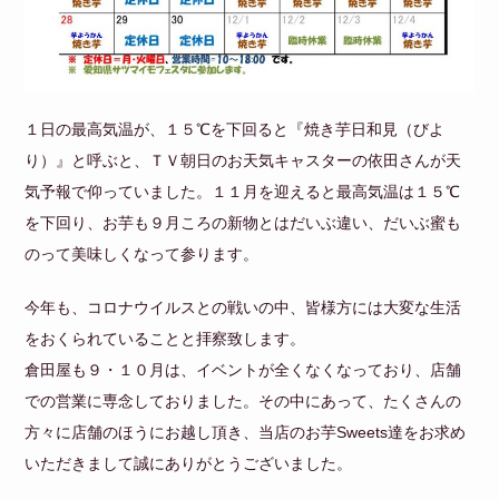
１日の最高気温が、１５℃を下回ると『焼き芋日和見（びよ
り）』と呼ぶと、ＴＶ朝日のお天気キャスターの依田さんが天
気予報で仰っていました。１１月を迎えると最高気温は１５℃
を下回り、お芋も９月ころの新物とはだいぶ違い、だいぶ蜜も
のって美味しくなって参ります。
今年も、コロナウイルスとの戦いの中、皆様方には大変な生活
をおくられていることと拝察致します。
倉田屋も９・１０月は、イベントが全くなくなっており、店舗
での営業に専念しておりました。その中にあって、たくさんの
方々に店舗のほうにお越し頂き、当店のお芋Sweets達をお求め
いただきまして誠にありがとうございました。