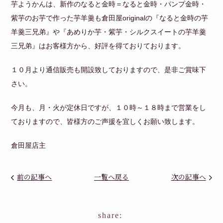
芋ようかんは、新作のなると金時＝なると金時・パンプ金時・
紫芋のお芋で作った芋羊羹も倉田屋originalの『なると金時の芋
羊羹三兄弟』や『あめりか芋・紫芋・シルクスイートの芋羊羹
三兄弟』はお客様方から、好評を得ておりております。
１０月より通信販売も開設致しておりますので、是非ご賞味下
さい。
今月も、月・火が定休日ですが、１０時～１８時まで営業をし
ておりますので、皆様方のご声援を宜しくお願い致します。
倉田屋店主
前の記事へ
一覧へ戻る
次の記事へ
share: