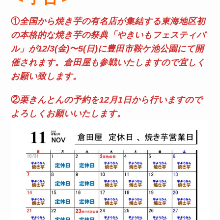
①
全国から焼き芋の有名店が集結する東海地区初
の本格的な焼き芋の祭典「やきいもフェスティバ
ル」が12/3(金)〜5(日)に豊田市鞍ケ池公園にて開
催されます。倉田屋も参戦いたしますので宜しく
お願い致します。
②
栗きんとんの予約を12月1日から行いますので
よろしくお願いいたします。