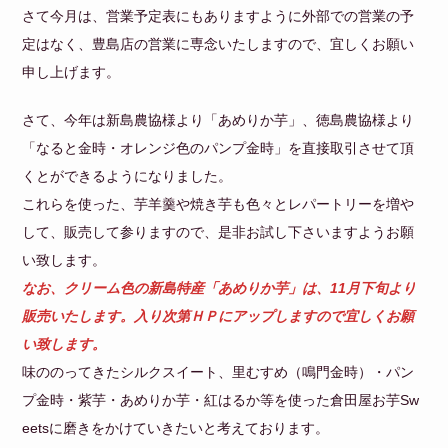
さて今月は、営業予定表にもありますように外部での営業の予
定はなく、豊島店の営業に専念いたしますので、宜しくお願い
申し上げます。
さて、今年は新島農協様より「あめりか芋」、徳島農協様より
「なると金時・オレンジ色のパンプ金時」を直接取引させて頂
くとができるようになりました。
これらを使った、芋羊羹や焼き芋も色々とレパートリーを増や
して、販売して参りますので、是非お試し下さいますようお願
い致します。
なお、クリーム色の新島特産「あめりか芋」は、11月下旬より
販売いたします。入り次第ＨＰにアップしますので宜しくお願
い致します。
味ののってきたシルクスイート、里むすめ（鳴門金時）・パン
プ金時・紫芋・あめりか芋・紅はるか等を使った倉田屋お芋Sw
eetsに磨きをかけていきたいと考えております。